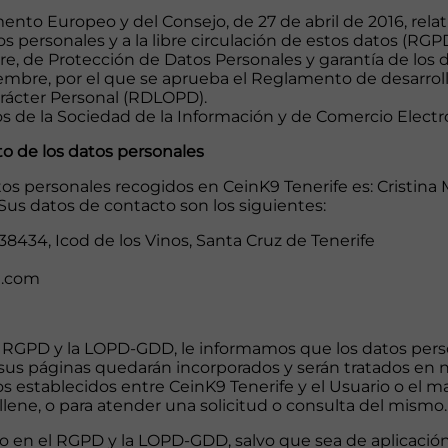
nto Europeo y del Consejo, de 27 de abril de 2016, relati
s personales y a la libre circulación de estos datos (RGPD
bre, de Protección de Datos Personales y garantía de los
iembre, por el que se aprueba el Reglamento de desarroll
rácter Personal (RDLOPD).
cios de la Sociedad de la Información y de Comercio Electr
to de los datos personales
os personales recogidos en CeinK9 Tenerife es: Cristina 
Sus datos de contacto son los siguientes:
 38434, Icod de los Vinos, Santa Cruz de Tenerife
9.com
 RGPD y la LOPD-GDD, le informamos que los datos pers
us páginas quedarán incorporados y serán tratados en nu
isos establecidos entre CeinK9 Tenerife y el Usuario o el 
llene, o para atender una solicitud o consulta del mismo.
 en el RGPD y la LOPD-GDD, salvo que sea de aplicación l