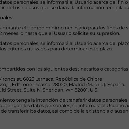
os personales, se informará al Usuario acerca del fin o 
ir, del uso o usos que se dará a la información recopilada
onales
s durante el tiempo mínimo necesario para los fines de s
 meses, o hasta que el Usuario solicite su supresión.
os personales, se informará al Usuario acerca del plazo
os criterios utilizados para determinar este plazo.
ompartidos con los siguientes destinatarios o categorías 
 Vironos st. 6023 Larnaca, República de Chipre
sso, 1, Edf Torre Picasso. 28020, Madrid (Madrid). España.
 Street, Suite N, Sheridan, WY 82801. U.S.
iento tenga la intención de transferir datos personales 
btengan los datos personales, se informará al Usuario ac
n de transferir los datos, así como de la existencia o aus