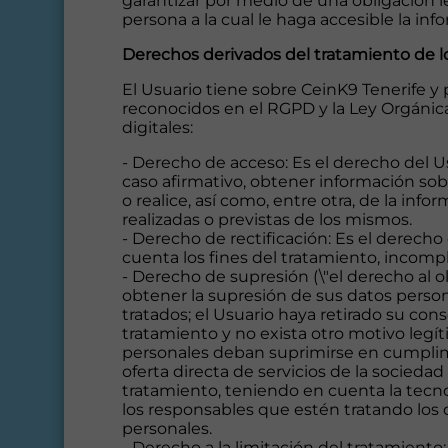
garantizar por medio de una obligación l
persona a la cual le haga accesible la inf
Derechos derivados del tratamiento de l
El Usuario tiene sobre CeinK9 Tenerife y 
reconocidos en el RGPD y la Ley Orgánica
digitales:
- Derecho de acceso: Es el derecho del U
caso afirmativo, obtener información sob
o realice, así como, entre otra, de la in
realizadas o previstas de los mismos.
- Derecho de rectificación: Es el derech
cuenta los fines del tratamiento, incomp
- Derecho de supresión (\"el derecho al ol
obtener la supresión de sus datos person
tratados; el Usuario haya retirado su con
tratamiento y no exista otro motivo legít
personales deban suprimirse en cumplimi
oferta directa de servicios de la socied
tratamiento, teniendo en cuenta la tecno
los responsables que estén tratando los 
personales.
- Derecho a la limitación del tratamiento: