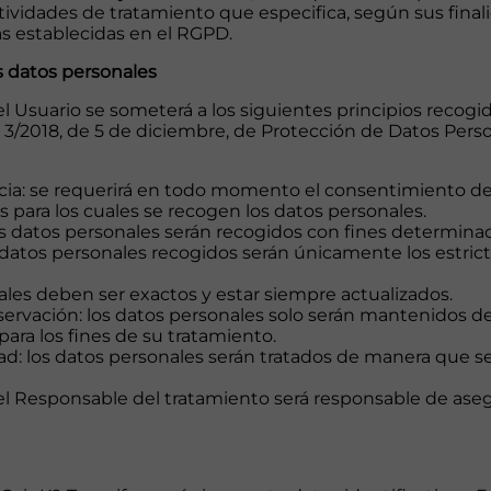
ividades de tratamiento que especifica, según sus finali
as establecidas en el RGPD.
os datos personales
l Usuario se someterá a los siguientes principios recogid
a 3/2018, de 5 de diciembre, de Protección de Datos Pers
rencia: se requerirá en todo momento el consentimiento d
para los cuales se recogen los datos personales.
 los datos personales serán recogidos con fines determinad
s datos personales recogidos serán únicamente los estric
nales deben ser exactos y estar siempre actualizados.
nservación: los datos personales solo serán mantenidos d
ara los fines de su tratamiento.
dad: los datos personales serán tratados de manera que s
 el Responsable del tratamiento será responsable de aseg