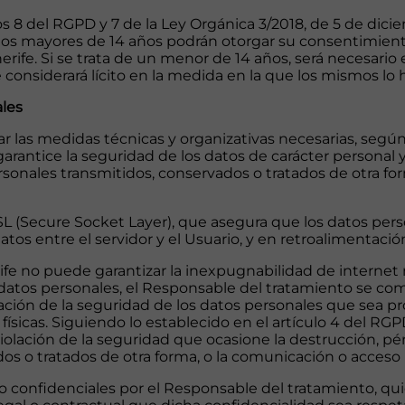
os 8 del RGPD y 7 de la Ley Orgánica 3/2018, de 5 de dic
lo los mayores de 14 años podrán otorgar su consentimien
erife. Si se trata de un menor de 14 años, será necesario
e considerará lícito en la medida en la que los mismos lo
ales
las medidas técnicas y organizativas necesarias, según
arantice la seguridad de los datos de carácter personal y
personales transmitidos, conservados o tratados de otra f
SL (Secure Socket Layer), que asegura que los datos per
 datos entre el servidor y el Usuario, y en retroalimentaci
e no puede garantizar la inexpugnabilidad de internet ni
atos personales, el Responsable del tratamiento se co
ación de la seguridad de los datos personales que sea pr
físicas. Siguiendo lo establecido en el artículo 4 del RGP
olación de la seguridad que ocasione la destrucción, pérdi
os o tratados de otra forma, o la comunicación o acceso 
o confidenciales por el Responsable del tratamiento, q