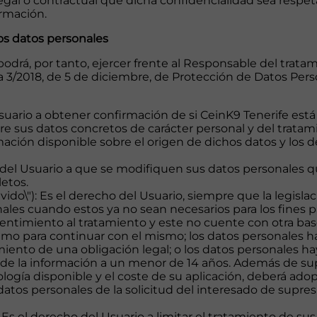
egal o contractual que dicha confidencialidad sea respe
ormación.
os datos personales
podrá, por tanto, ejercer frente al Responsable del trat
 3/2018, de 5 de diciembre, de Protección de Datos Pers
suario a obtener confirmación de si CeinK9 Tenerife está
re sus datos concretos de carácter personal y del tratam
formación disponible sobre el origen de dichos datos y los
o del Usuario a que se modifiquen sus datos personales q
letos.
vido\"): Es el derecho del Usuario, siempre que la legislac
ales cuando estos ya no sean necesarios para los fines p
sentimiento al tratamiento y este no cuente con otra base
imo para continuar con el mismo; los datos personales ha
ento de una obligación legal; o los datos personales h
ad de la información a un menor de 14 años. Además de sup
logía disponible y el coste de su aplicación, deberá ado
datos personales de la solicitud del interesado de supres
 Es el derecho del Usuario a limitar el tratamiento de su