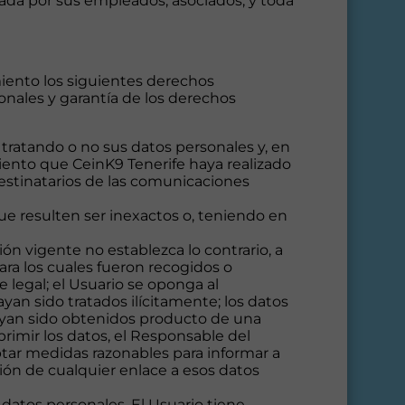
tada por sus empleados, asociados, y toda
amiento los siguientes derechos
onales y garantía de los derechos
 tratando o no sus datos personales y, en
iento que CeinK9 Tenerife haya realizado
 destinatarios de las comunicaciones
ue resulten ser inexactos o, teniendo en
ión vigente no establezca lo contrario, a
ara los cuales fueron recogidos o
 legal; el Usuario se oponga al
yan sido tratados ilícitamente; los datos
ayan sido obtenidos producto de una
rimir los datos, el Responsable del
ptar medidas razonables para informar a
ión de cualquier enlace a esos datos
s datos personales. El Usuario tiene