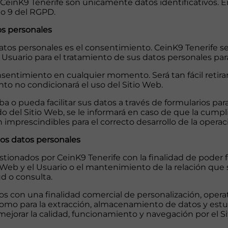
 CeinK9 Tenerife son únicamente datos identificativos. 
lo 9 del RGPD.
os personales
 datos personales es el consentimiento. CeinK9 Tenerife 
Usuario para el tratamiento de sus datos personales para
onsentimiento en cualquier momento. Será tan fácil reti
ento no condicionará el uso del Sitio Web.
a o pueda facilitar sus datos a través de formularios para 
o del Sitio Web, se le informará en caso de que la cump
imprescindibles para el correcto desarrollo de la operaci
los datos personales
onados por CeinK9 Tenerife con la finalidad de poder faci
Web y el Usuario o el mantenimiento de la relación que 
ud o consulta.
os con una finalidad comercial de personalización, operati
í como para la extracción, almacenamiento de datos y est
mejorar la calidad, funcionamiento y navegación por el S