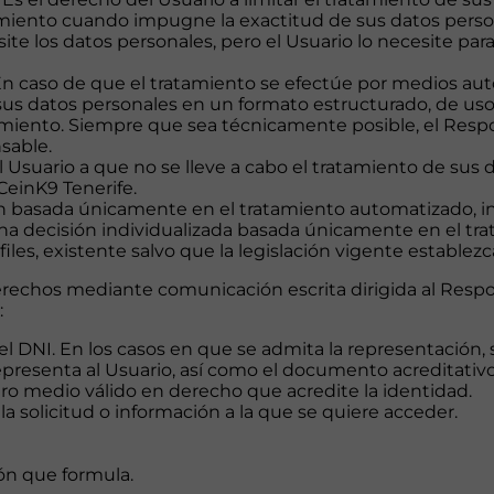
miento cuando impugne la exactitud de sus datos personal
te los datos personales, pero el Usuario lo necesite par
: En caso de que el tratamiento se efectúe por medios au
 sus datos personales en un formato estructurado, de us
tamiento. Siempre que sea técnicamente posible, el Resp
sable.
 Usuario a que no se lleve a cabo el tratamiento de sus d
CeinK9 Tenerife.
n basada únicamente en el tratamiento automatizado, incl
una decisión individualizada basada únicamente en el t
iles, existente salvo que la legislación vigente establezca
 derechos mediante comunicación escrita dirigida al Respo
:
el DNI. En los casos en que se admita la representación, 
resenta al Usuario, así como el documento acreditativo 
tro medio válido en derecho que acredite la identidad.
la solicitud o información a la que se quiere acceder.
ón que formula.